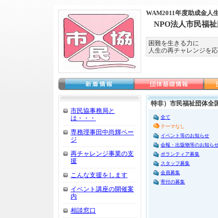
WAM2011年度助成金
NPO法人市民福祉
困難を生きる力に
人生の再チャレンジを応
特非）市民福祉団体全国
市民協事務局と
は・・・
全て
テーマなし
専務理事田中尚輝ペー
イベント等のお知らせ
ジ
会報・出版物等のお知ら
再チャレンジ事業の支
ボランティア募集
援
スタッフ募集
会員募集
こんな支援をします
寄付の募集
イベント講座の開催案
内
相談窓口