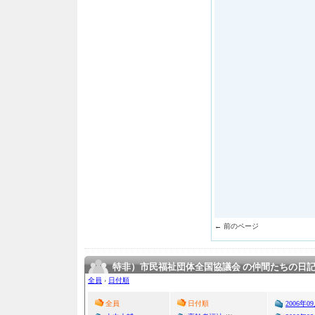
← 前のページ
特非）市民福祉団体全国協議会 の仲間たちの日
全員
›
日付順
全員
日付順
2006年0