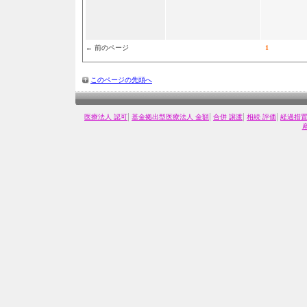
← 前のページ
1
このページの先頭へ
|
|
|
|
医療法人 認可
基金拠出型医療法人 金額
合併 譲渡
相続 評価
経過措置