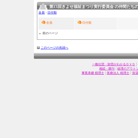
第15回きよせ福祉まつり実行委員会 の仲間たち
全員
›
日付順
全員
日付順
← 前のページ
このページの先頭へ
|
一般社団・財団がわかるＤＶＤ
|
相続・贈与
経理のアウト
|
|
事業承継 税理士
医療法人 税理士
賃貸