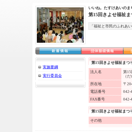
いいね。たすけあいのま
第15回きよせ福祉
「福祉と市民のふれあい
第15回きよせ福祉まつ
実施要綱
法人名
第1
実行委員会
（だ
所在地
〒20
電話番号
042-
FAX番号
042-
第15回きよせ福祉まつ
その他