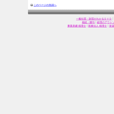
このページの先頭へ
|
一般社団・財団がわかるＤＶＤ
|
相続・贈与
経理のアウト
|
|
事業承継 税理士
医療法人 税理士
賃貸