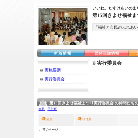
いいね。たすけあいのま
第15回きよせ福祉
「福祉と市民のふれあい
実行委員会
実施要綱
実行委員会
第15回きよせ福祉まつり実行委員会 の仲間たち
全員
›
日付順
全員
日付順
← 前のページ