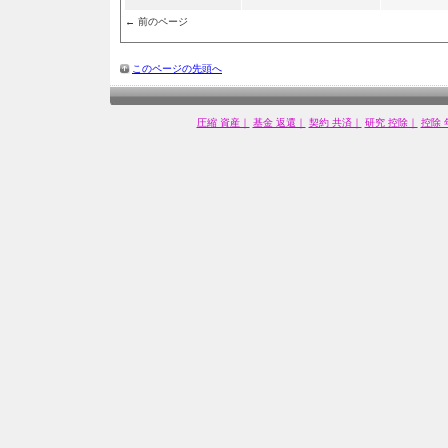
← 前のページ
このページの先頭へ
圧縮 資産｜
基金 返還｜
契約 共済｜
研究 控除｜
控除 