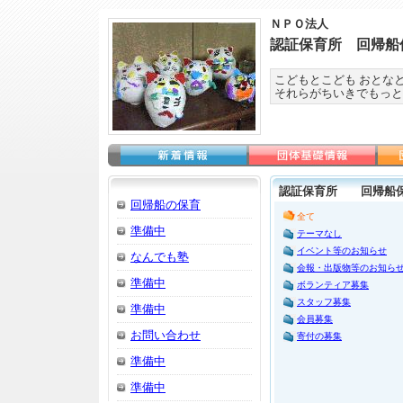
ＮＰＯ法人
認証保育所 回帰船
こどもとこども おとな
それらがちいきでもっと
認証保育所 回帰船保
回帰船の保育
全て
準備中
テーマなし
イベント等のお知らせ
なんでも塾
会報・出版物等のお知ら
準備中
ボランティア募集
スタッフ募集
準備中
会員募集
お問い合わせ
寄付の募集
準備中
準備中