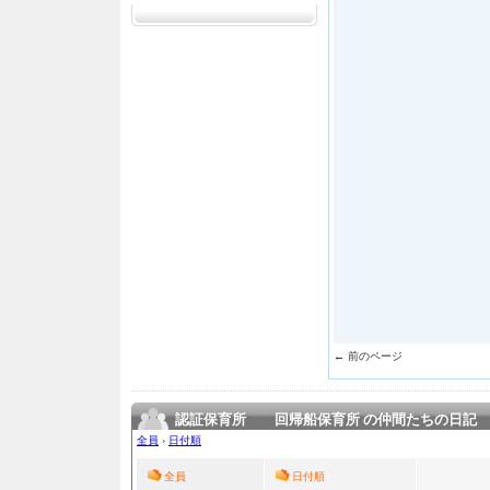
← 前のページ
認証保育所 回帰船保育所 の仲間たちの日記
全員
›
日付順
全員
日付順