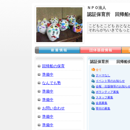
ＮＰＯ法人
認証保育所 回帰船
こどもとこども おとな
それらがちいきでもっと
認証保育所 回帰船保
回帰船の保育
全て
準備中
テーマなし
イベント等のお知らせ
なんでも塾
会報・出版物等のお知ら
準備中
ボランティア募集
スタッフ募集
準備中
会員募集
お問い合わせ
寄付の募集
準備中
準備中