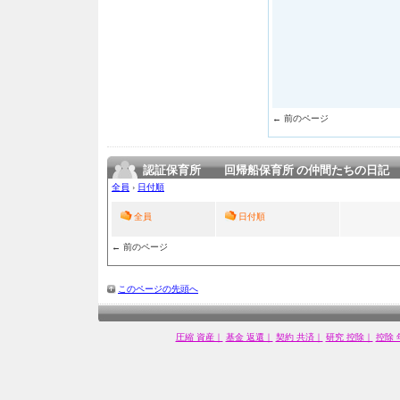
← 前のページ
認証保育所 回帰船保育所 の仲間たちの日記
全員
›
日付順
全員
日付順
← 前のページ
このページの先頭へ
圧縮 資産｜
基金 返還｜
契約 共済｜
研究 控除｜
控除 