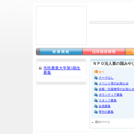
ＮＰＯ法人菜の国みやし
市民農業大学第3期生
募集
全て
テーマなし
イベント等のお知らせ
会報・出版物等のお知ら
ボランティア募集
スタッフ募集
会員募集
寄付の募集
← 前のページ