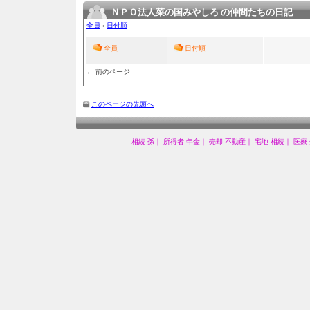
ＮＰＯ法人菜の国みやしろ の仲間たちの日記
全員
›
日付順
全員
日付順
← 前のページ
このページの先頭へ
相続 孫｜
所得者 年金｜
売却 不動産｜
宅地 相続｜
医療