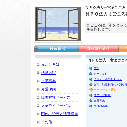
ＮＰＯ法人一宮まごころ
ＮＰＯ法人まごころ
まごころは、年をとって
を目指します。
ＮＰＯ法人一宮まごころ
まごころは
全て
活動内容
テーマなし
イベント等のお知らせ
市民事業
会報・出版物等のお知ら
介護保険
ボランティア募集
スタッフ募集
障害福祉サービス
会員募集
児童デイサービス
寄付の募集
団体の沿革と活動経過
その他