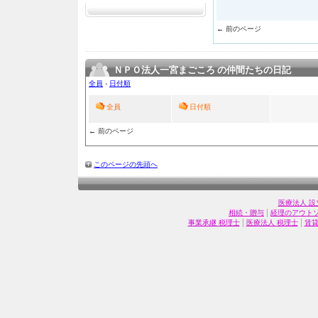
← 前のページ
ＮＰＯ法人一宮まごころ の仲間たちの日記
全員
›
日付順
全員
日付順
← 前のページ
このページの先頭へ
医療法人 設
|
相続・贈与
経理のアウト
|
|
事業承継 税理士
医療法人 税理士
賃貸