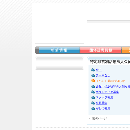
特定非営利活動法人久
全て
テーマなし
イベント等のお知らせ
会報・出版物等のお知ら
ボランティア募集
スタッフ募集
会員募集
寄付の募集
← 前のページ