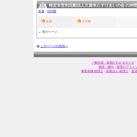
特定非営利活動法人久留米たすけあいの会 の仲
全員
›
日付順
全員
日付順
← 前のページ
このページの先頭へ
|
一般社団・財団がわかるＤＶＤ
|
相続・贈与
経理のアウト
|
|
事業承継 税理士
医療法人 税理士
賃貸