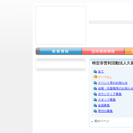
特定非営利活動法人久
全て
テーマなし
イベント等のお知らせ
会報・出版物等のお知ら
ボランティア募集
スタッフ募集
会員募集
寄付の募集
← 前のページ