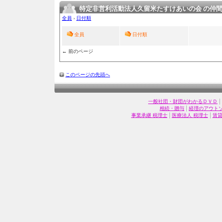
特定非営利活動法人久留米たすけあいの会 の仲
全員
›
日付順
全員
日付順
← 前のページ
このページの先頭へ
|
一般社団・財団がわかるＤＶＤ
|
相続・贈与
経理のアウト
|
|
事業承継 税理士
医療法人 税理士
賃貸