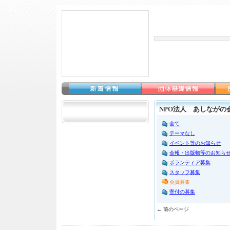
NPO法人 あしながの
全て
テーマなし
イベント等のお知らせ
会報・出版物等のお知ら
ボランティア募集
スタッフ募集
会員募集
寄付の募集
← 前のページ