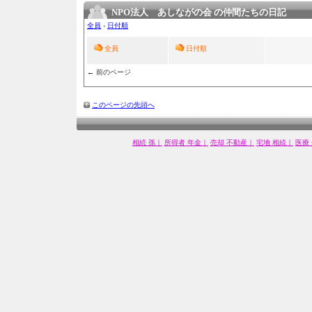
NPO法人 あしながの会 の仲間たちの日記
全員
›
日付順
全員
日付順
← 前のページ
このページの先頭へ
相続 孫｜
所得者 年金｜
売却 不動産｜
宅地 相続｜
医療