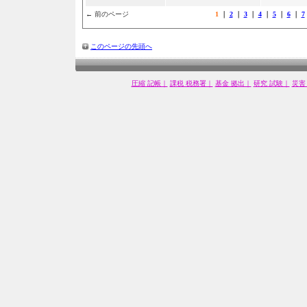
← 前のページ
1
｜
2
｜
3
｜
4
｜
5
｜
6
｜
7
このページの先頭へ
圧縮 記帳｜
課税 税務署｜
基金 拠出｜
研究 試験｜
災害