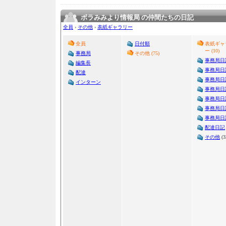
ボラみみより情報局 の仲間たちの日記
全員
›
その他
›
表紙ギャラリー
全員
日付順
表紙ギャ
ー (10)
事務局
その他 (75)
事務局日
編集長
事務局日
配達
事務局日
インターン
事務局日
事務局日
事務局日
事務局日
配達日記
その他
(3