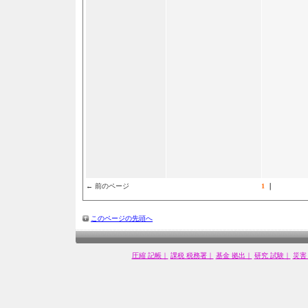
← 前のページ
1
｜
このページの先頭へ
圧縮 記帳｜
課税 税務署｜
基金 拠出｜
研究 試験｜
災害