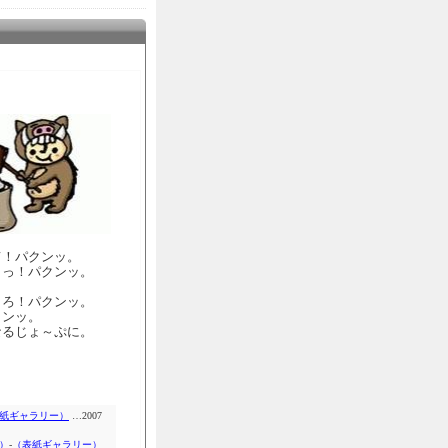
て！パクンッ。
うっ！パクンッ。
よろ！パクンッ。
クンッ。
なるじょ～ぷに。
紙ギャラリー）
…2007
）
-
（表紙ギャラリー）