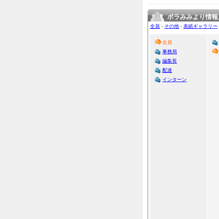
ボラみみより情報
全員
›
その他
›
表紙ギャラリー
全員
事務局
編集長
配達
インターン