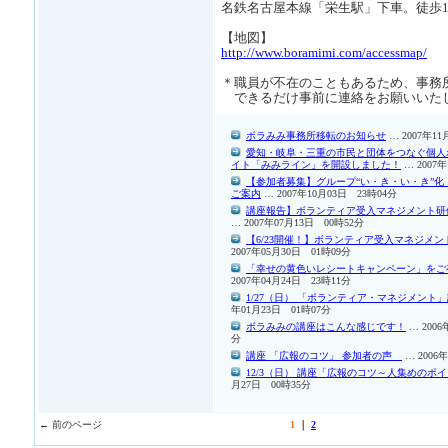
名鉄名古屋本線「栄生駅」下車。徒歩1
【地図】
http://www.boramimi.com/accessmap/
＊職員が不在のこともあるため、事務
できるだけ事前に連絡をお願いいた
ボラみみ事務所移転のお知らせ
… 2007年11
愛知・岐阜・三重の市民と団体をつなぐ個人
イト「みみライン」を開設しました！
… 2007
【参加者募集】グループ“い・き・い・き”化
ご案内
… 2007年10月03日 23時04分
講座報告】ボランティア受入マネジメント研
… 2007年07月13日 00時52分
【6/23開催！】ボランティア受入マネジメ
2007年05月30日 01時09分
「幸せの黄色いレシートキャンペーン」をご
2007年04月24日 23時11分
1/27（日） 「ボランティア・マネジメント
年01月23日 01時07分
ボラみみの講座はこんな感じです！
… 2006
分
講座 「広報のコツ」 参加者の声
… 2006
12/3（日） 講座「広報のコツ～人集めのポ
月27日 00時35分
← 前のページ
1
｜
2