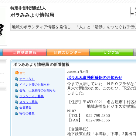
特定非営利活動法人
ボラみみより情報局
地域のボランティア情報を発信し、「人」と「活動」をつなぐお手伝
ボラみみより情報局 の新着情報
2007年11月24日
全て
ボラみみ事務所移転のお知らせ
テーマなし
今まで入居していた「ＮＰＯプラザなごや
イベント等のお知らせ
月末で閉鎖のため、このたび、下記の
会報・出版物等のお知らせ
しました。
ボランティア募集
【住所】〒453-0021 名古屋市中村区松
スタッフ募集
地域密着型ビジネス支援施設（C
会員募集
N102
寄付の募集
【TEL】 052-799-5356
【FAX】 052-799-5366
【交通手段】
地下鉄東山線「本陣駅」下車。3番出口