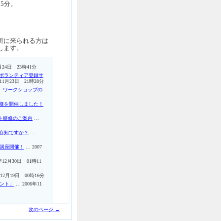
5分。
所に来られる方は
します。
月24日 23時41分
ボランティア登録サ
年11月23日 21時28分
 ワークショップの
修を開催しました！
ント研修のご案内
…
存知ですか？
…
」講座開催！
… 2007
年12月30日 01時11
年12月19日 00時16分
イント」
… 2006年11
次のページ →