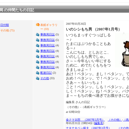
局 の仲間たちの日記
2007年03月26日
日付順
表紙ギャラリ
いのシシもち男 （2007年1月号）
ー (10)
その他 (75)
事務局日誌
(5)
いつもまっすぐつっぱしる
～♪
事務局日誌
(5)
たまにはぶつかることもあ
事務局日誌
(4)
る～♪
事務局日誌
(4)
こんにちは、としおとこ、
いのししもち男でしゅ。
事務局日誌
(4)
さ～～今年もいい年にする
事務局日誌
(4)
ために、めでたくもちをつ
事務局日誌
(4)
きましゅよ～！
配達日記
(2)
あけ！ペタンッ。まし！ペタンッ。
おめ！ペタンッ。で！ペタンッ。と
その他
(33)
さあ～～もいっちょ！
こと！ペタンッ。しも！ペタンッ。
しく！ペタンッ。ね！ペタンッ。パ
ま～～もちの食べ過ぎでお腹がきに
編集長 さんの日記
（その他）-（表紙ギャラリー）
at 02時50分
金クマ太郎 （2007年5月号）
（その他）
-
（表
年05月31日 23時34分 [
編集長
]
ナキナキペン銀太 （2007年3月号）
（その他