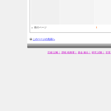
← 前のページ
1
このページの先頭へ
圧縮 記帳｜
課税 税務署｜
基金 拠出｜
研究 試験｜
災害