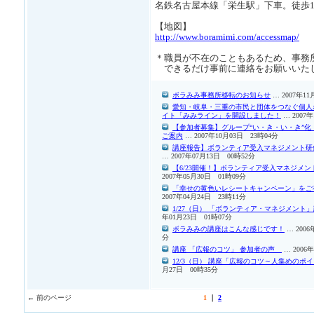
名鉄名古屋本線「栄生駅」下車。徒歩1
【地図】
http://www.boramimi.com/accessmap/
＊職員が不在のこともあるため、事務
できるだけ事前に連絡をお願いいた
ボラみみ事務所移転のお知らせ
… 2007年11
愛知・岐阜・三重の市民と団体をつなぐ個人
イト「みみライン」を開設しました！
… 2007
【参加者募集】グループ“い・き・い・き”化
ご案内
… 2007年10月03日 23時04分
講座報告】ボランティア受入マネジメント研
… 2007年07月13日 00時52分
【6/23開催！】ボランティア受入マネジメ
2007年05月30日 01時09分
「幸せの黄色いレシートキャンペーン」をご
2007年04月24日 23時11分
1/27（日） 「ボランティア・マネジメント
年01月23日 01時07分
ボラみみの講座はこんな感じです！
… 2006
分
講座 「広報のコツ」 参加者の声
… 2006
12/3（日） 講座「広報のコツ～人集めのポ
月27日 00時35分
← 前のページ
1
｜
2