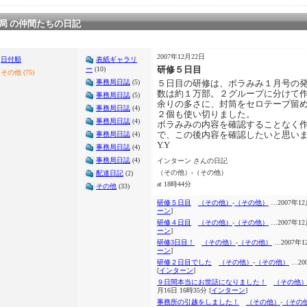
局 の仲間たちの日記
2007年12月22日
日付順
表紙ギャラリ
研修５日目
ー
(10)
その他 (75)
事務局日誌
(5)
５日目の研修は、ボラみみ１月号の
数は約１万部。２グループに分けて
事務局日誌
(5)
余りの多さに、封筒をセロテープ留
事務局日誌
(4)
２個も使い切りました。
事務局日誌
(4)
ボラみみの内容を確認することなく
で、この後内容を確認したいと思い
事務局日誌
(4)
Y.Y
事務局日誌
(4)
事務局日誌
(4)
インターン さんの日記
（その他）-（その他）
配達日記
(2)
at 18時44分
その他
(33)
研修５日目
（その他）
-
（その他）
…2007年12
ーン
]
研修４日目
（その他）
-
（その他）
…2007年12
ーン
]
研修3日目！
（その他）
-
（その他）
…2007年12
ーン
]
研修２日目でした
（その他）
-
（その他）
…20
[
インターン
]
９日間本当にお世話になりました！
（その他
月16日 16時35分 [
インターン
]
事務所の引越をしました！
（その他）
-
（その