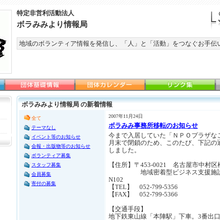
特定非営利活動法人
ボラみみより情報局
地域のボランティア情報を発信し、「人」と「活動」をつなぐお手伝
ボラみみより情報局 の新着情報
2007年11月24日
全て
ボラみみ事務所移転のお知らせ
テーマなし
今まで入居していた「ＮＰＯプラザなごや
イベント等のお知らせ
月末で閉鎖のため、このたび、下記の
会報・出版物等のお知らせ
しました。
ボランティア募集
【住所】〒453-0021 名古屋市中村区松
スタッフ募集
地域密着型ビジネス支援施設（C
会員募集
N102
寄付の募集
【TEL】 052-799-5356
【FAX】 052-799-5366
【交通手段】
地下鉄東山線「本陣駅」下車。3番出口