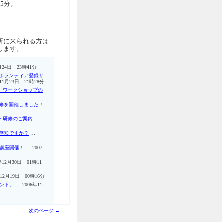
5分。
所に来られる方は
します。
月24日 23時41分
ボランティア登録サ
年11月23日 21時28分
 ワークショップの
修を開催しました！
ント研修のご案内
…
存知ですか？
…
」講座開催！
… 2007
年12月30日 01時11
年12月19日 00時16分
イント」
… 2006年11
次のページ →