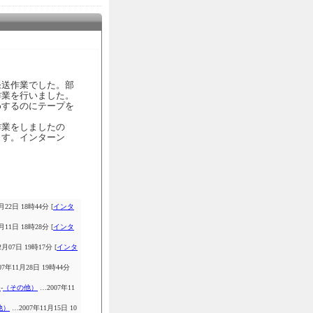
発送作業でした。部
作業を行いました。
めするのにテープを
作業をしましたの
ます。インターン
月22日 18時44分 [
インタ
月11日 18時28分 [
インタ
月07日 19時17分 [
インタ
07年11月28日 19時44分
）
-
（その他）
…2007年11
他）
…2007年11月15日 10