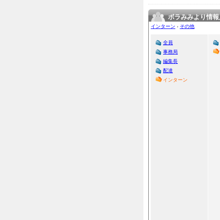
ボラみみより情報
インターン
›
その他
全員
事務局
編集長
配達
インターン