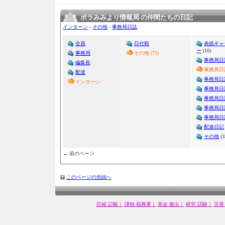
ボラみみより情報局 の仲間たちの日記
インターン
›
その他
›
事務局日誌
全員
日付順
表紙ギャ
ー
(10)
事務局
その他 (75)
事務局日
編集長
事務局日誌
配達
事務局日
インターン
事務局日
事務局日
事務局日
事務局日
配達日記
その他
(3
← 前のページ
このページの先頭へ
圧縮 記帳｜
課税 税務署｜
基金 拠出｜
研究 試験｜
災害