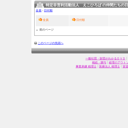
特定非営利活動法人 えこひろば の仲間たちの
全員
›
日付順
全員
日付順
← 前のページ
このページの先頭へ
|
一般社団・財団がわかるＤＶＤ
|
相続・贈与
経理のアウト
|
|
事業承継 税理士
医療法人 税理士
賃貸