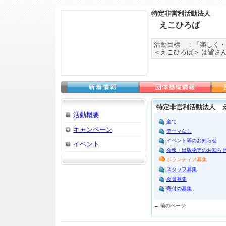
特定非営利活動法人
えこひろば
活動目標 ：「楽しく・
＜えこひろば＞ は皆さ
特定非営利活動法人 え
活動概要
全て
キャンペーン
テーマなし
イベント等のお知らせ
イベント
会報・出版物等のお知ら
ボランティア募集
スタッフ募集
会員募集
寄付の募集
← 前のページ