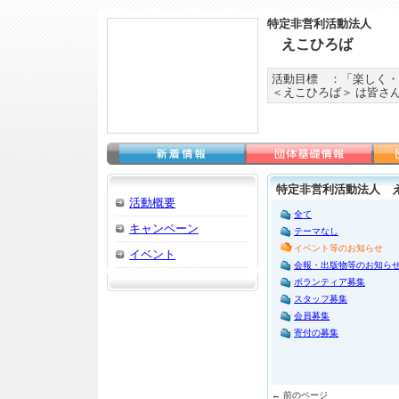
特定非営利活動法人
えこひろば
活動目標 ：「楽しく・
＜えこひろば＞ は皆さ
特定非営利活動法人 え
活動概要
全て
キャンペーン
テーマなし
イベント等のお知らせ
イベント
会報・出版物等のお知ら
ボランティア募集
スタッフ募集
会員募集
寄付の募集
← 前のページ