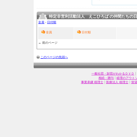
特定非営利活動法人 えこひろば の仲間たちの
全員
›
日付順
全員
日付順
← 前のページ
このページの先頭へ
|
一般社団・財団がわかるＤＶＤ
|
相続・贈与
経理のアウト
|
|
事業承継 税理士
医療法人 税理士
賃貸