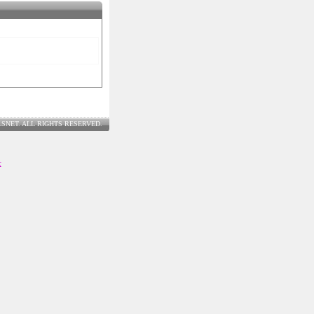
LSNET. ALL RIGHTS RESERVED.
士