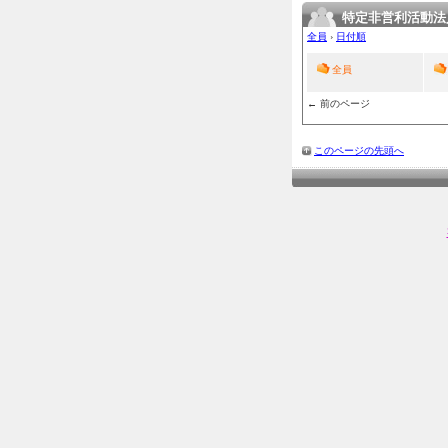
特定非営利活動法
全員
›
日付順
全員
← 前のページ
このページの先頭へ