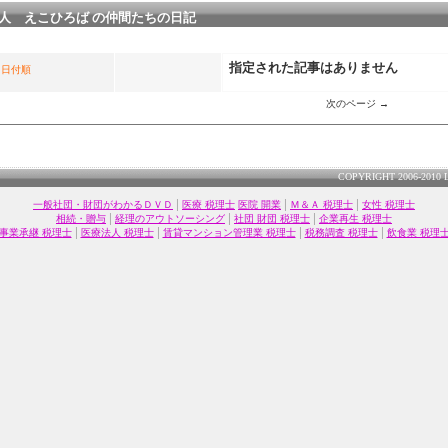
人 えこひろば の仲間たちの日記
指定された記事はありません
日付順
次のページ →
COPYRIGHT 2006-2010 
|
|
|
一般社団・財団がわかるＤＶＤ
医療 税理士
医院 開業
Ｍ＆Ａ 税理士
女性 税理士
|
|
|
相続・贈与
経理のアウトソーシング
社団 財団 税理士
企業再生 税理士
|
|
|
|
事業承継 税理士
医療法人 税理士
賃貸マンション管理業 税理士
税務調査 税理士
飲食業 税理