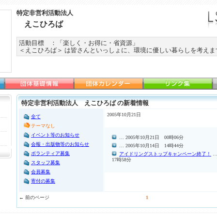
特定非営利活動法人
えこひろば
活動目標 ：「楽しく・お得に・省資源」
＜えこひろば＞ は皆さんといっしょに、環境に優しい暮らしを考えま
特定非営利活動法人 えこひろば の新着情報
2005年10月21日
全て
テーマなし
イベント等のお知らせ
… 2005年10月21日 00時06分
会報・出版物等のお知らせ
… 2005年10月14日 14時44分
ボランティア募集
アイドリングストップキャンペーン終了！
…
17時58分
スタッフ募集
会員募集
寄付の募集
← 前のページ
1