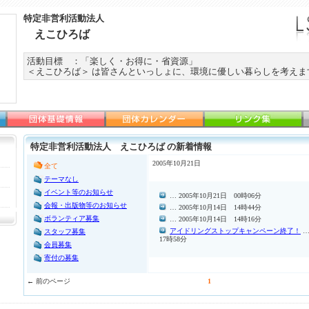
特定非営利活動法人
えこひろば
活動目標 ：「楽しく・お得に・省資源」
＜えこひろば＞ は皆さんといっしょに、環境に優しい暮らしを考えま
特定非営利活動法人 えこひろば の新着情報
2005年10月21日
全て
テーマなし
イベント等のお知らせ
… 2005年10月21日 00時06分
会報・出版物等のお知らせ
… 2005年10月14日 14時44分
ボランティア募集
… 2005年10月14日 14時16分
アイドリングストップキャンペーン終了！
…
スタッフ募集
17時58分
会員募集
寄付の募集
← 前のページ
1