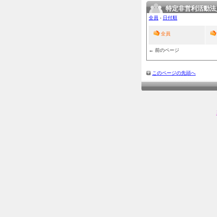
特定非営利活動法
全員
›
日付順
全員
← 前のページ
このページの先頭へ