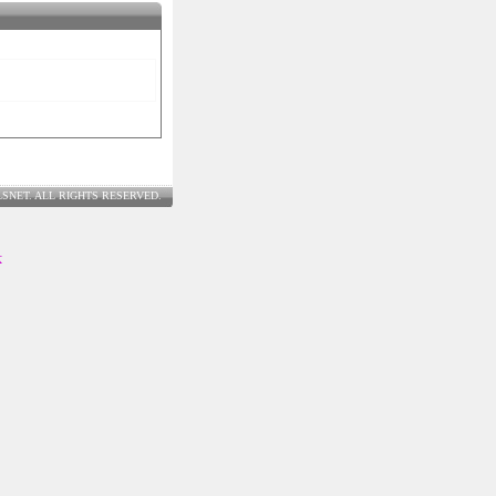
LSNET. ALL RIGHTS RESERVED.
士