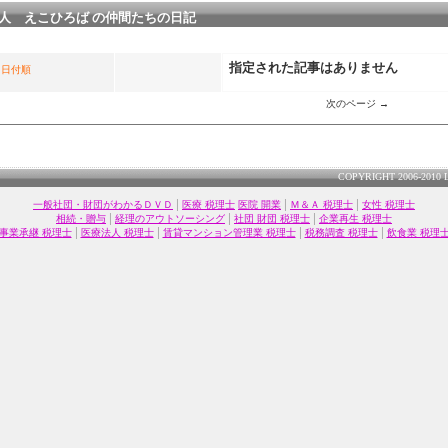
人 えこひろば の仲間たちの日記
指定された記事はありません
日付順
次のページ →
COPYRIGHT 2006-2010 
|
|
|
一般社団・財団がわかるＤＶＤ
医療 税理士
医院 開業
Ｍ＆Ａ 税理士
女性 税理士
|
|
|
相続・贈与
経理のアウトソーシング
社団 財団 税理士
企業再生 税理士
|
|
|
|
事業承継 税理士
医療法人 税理士
賃貸マンション管理業 税理士
税務調査 税理士
飲食業 税理