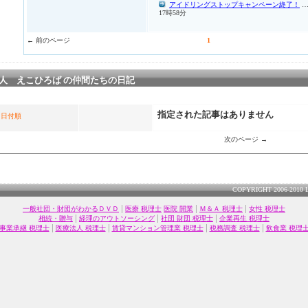
アイドリングストップキャンペーン終了！
…
17時58分
← 前のページ
1
人 えこひろば の仲間たちの日記
指定された記事はありません
日付順
次のページ →
COPYRIGHT 2006-2010 
|
|
|
一般社団・財団がわかるＤＶＤ
医療 税理士
医院 開業
Ｍ＆Ａ 税理士
女性 税理士
|
|
|
相続・贈与
経理のアウトソーシング
社団 財団 税理士
企業再生 税理士
|
|
|
|
事業承継 税理士
医療法人 税理士
賃貸マンション管理業 税理士
税務調査 税理士
飲食業 税理