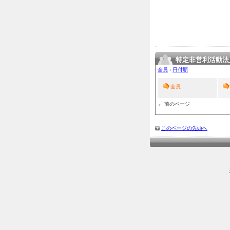
特定非営利活動法
全員
›
日付順
全員
← 前のページ
このページの先頭へ