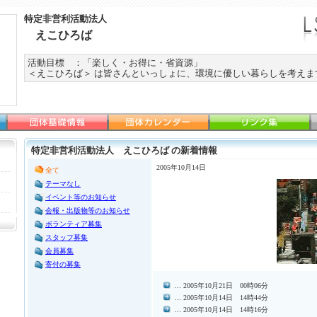
特定非営利活動法人
えこひろば
活動目標 ：「楽しく・お得に・省資源」
＜えこひろば＞ は皆さんといっしょに、環境に優しい暮らしを考えま
特定非営利活動法人 えこひろば の新着情報
2005年10月14日
全て
テーマなし
イベント等のお知らせ
会報・出版物等のお知らせ
ボランティア募集
スタッフ募集
会員募集
寄付の募集
… 2005年10月21日 00時06分
… 2005年10月14日 14時44分
… 2005年10月14日 14時16分