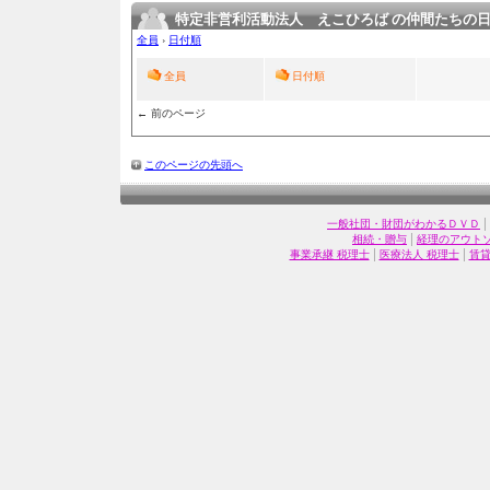
特定非営利活動法人 えこひろば の仲間たちの
全員
›
日付順
全員
日付順
← 前のページ
このページの先頭へ
|
一般社団・財団がわかるＤＶＤ
|
相続・贈与
経理のアウト
|
|
事業承継 税理士
医療法人 税理士
賃貸