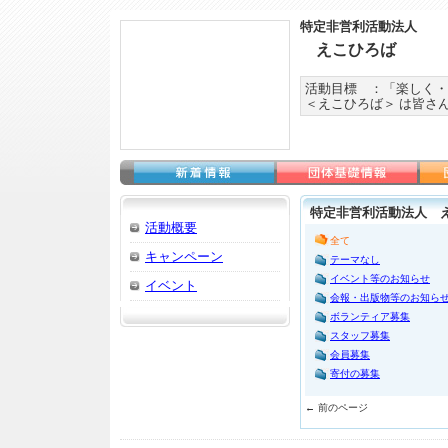
特定非営利活動法人
えこひろば
活動目標 ：「楽しく・
＜えこひろば＞ は皆さ
特定非営利活動法人 え
活動概要
全て
キャンペーン
テーマなし
イベント等のお知らせ
イベント
会報・出版物等のお知ら
ボランティア募集
スタッフ募集
会員募集
寄付の募集
← 前のページ