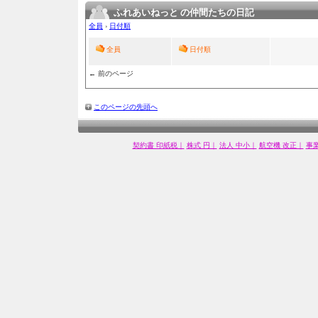
ふれあいねっと の仲間たちの日記
全員
›
日付順
全員
日付順
← 前のページ
このページの先頭へ
契約書 印紙税｜
株式 円｜
法人 中小｜
航空機 改正｜
事