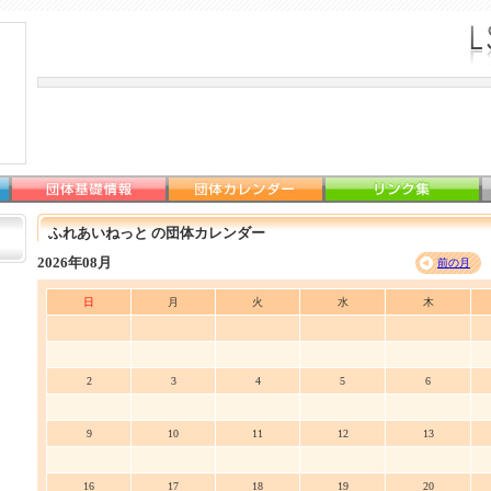
ふれあいねっと の団体カレンダー
2026年08月
前の月
日
月
火
水
木
2
3
4
5
6
9
10
11
12
13
16
17
18
19
20