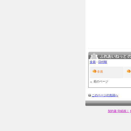
ふれあいねっと 
全員
›
日付順
全員
← 前のページ
このページの先頭へ
契約書 印紙税｜