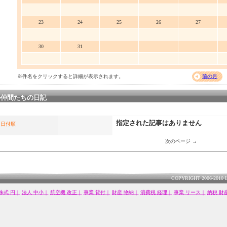
23
24
25
26
27
30
31
※件名をクリックすると詳細が表示されます。
前の月
の仲間たちの日記
指定された記事はありません
日付順
次のページ →
COPYRIGHT 2006-2010 
株式 円｜
法人 中小｜
航空機 改正｜
事業 貸付｜
財産 物納｜
消費税 経理｜
事業 リース｜
納税 財