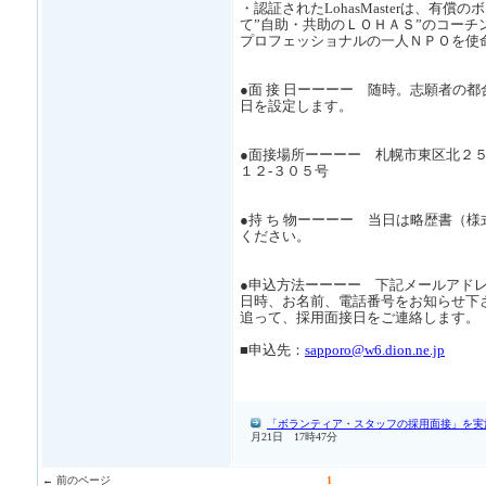
・認証されたLohasMasterは、有償
て”自助・共助のＬＯＨＡＳ”のコーチ
プロフェッショナルの一人ＮＰＯを使
●面 接 日ーーーー 随時。志願者の
日を設定します。
●面接場所ーーーー 札幌市東区北２５
１２-３０５号
●持 ち 物ーーーー 当日は略歴書（
ください。
●申込方法ーーーー 下記メールアド
日時、お名前、電話番号をお知らせ下
追って、採用面接日をご連絡します。
■申込先：
sapporo@w6.dion.ne.jp
「ボランティア・スタッフの採用面接」を実
月21日 17時47分
← 前のページ
1