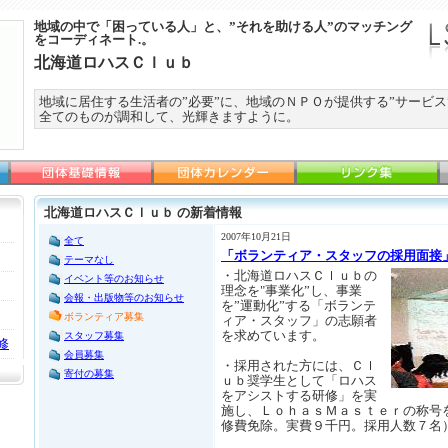
地域の中で「困っている人」と、”それを助ける人”のマッチング
をコーディネート.。
北海道ロハスＣｌｕｂ
地域に居住する生活者の”必要”に、地域のＮＰＯが提供する”サービス
全てのものが調和して、光輝きますように。
北海道ロハスＣｌｕｂ の新着情報
2007年10月21日
全て
「ボランティア・スタッフの採用面接
テーマなし
・北海道ロハスＣｌｕｂの
イベント等のお知らせ
理念を"事業化”し、事業
会報・出版物等のお知らせ
を”運動化”する「ボランテ
ボランティア募集
ィア・スタッフ」の志願者
を求めています。
スタッフ募集
修
会員募集
・採用された方には、Ｃｌ
寄付の募集
ｕｂ奨学生として「ロハス
をアシストする研修」を実
施し、ＬｏｈａｓＭａｓｔｅｒの称号
修費免除。実費９千円。採用人数７名