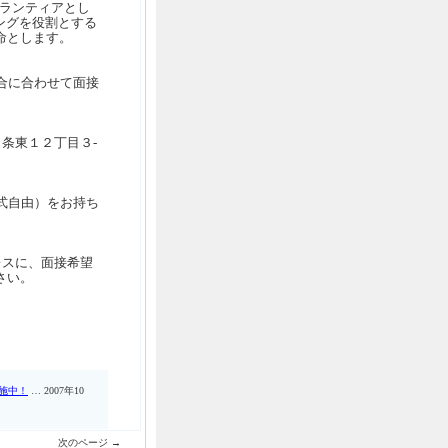
のボランティアとし
ングを役割とする
命とします。
都合に合わせて面接
条東１２丁目３-
様式自由）をお持ち
レスに、面接希望
さい。
施中！
… 2007年10
次のページ →