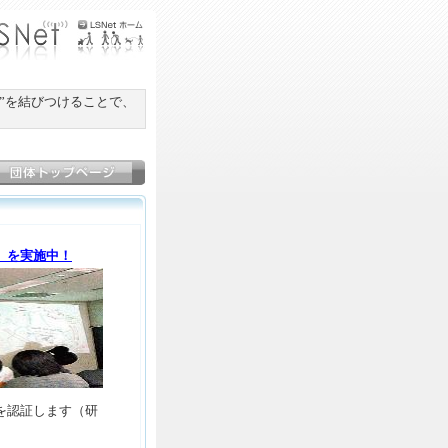
”を結びつけることで、
」を実施中！
を認証します（研
）