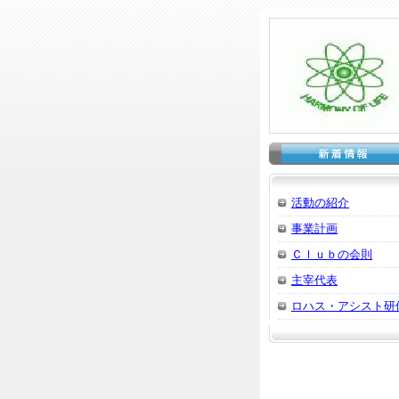
活動の紹介
事業計画
Ｃｌｕｂの会則
主宰代表
ロハス・アシスト研