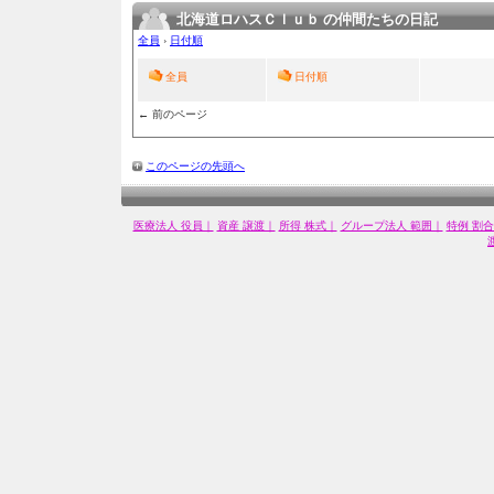
北海道ロハスＣｌｕｂ の仲間たちの日記
全員
›
日付順
全員
日付順
← 前のページ
このページの先頭へ
医療法人 役員｜
資産 譲渡｜
所得 株式｜
グループ法人 範囲｜
特例 割