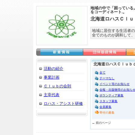
地域の中で「困っている
をコーディネート.。
北海道ロハスＣｌｕ
地域に居住する生活者の
全てのものが調和して、
北海道ロハスＣｌｕｂ 
活動の紹介
全て
事業計画
テーマなし
イベント等のお知らせ
Ｃｌｕｂの会則
会報・出版物等のお知ら
主宰代表
ボランティア募集
スタッフ募集
ロハス・アシスト研修
会員募集
寄付の募集
← 前のページ