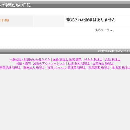
 の仲間たちの日記
指定された記事はありません
日付順
次のページ →
COPYRIGHT 2006-2010 
|
|
|
一般社団・財団がわかるＤＶＤ
医療 税理士
医院 開業
Ｍ＆Ａ 税理士
女性 税理士
|
|
|
相続・贈与
経理のアウトソーシング
社団 財団 税理士
企業再生 税理士
|
|
|
|
事業承継 税理士
医療法人 税理士
賃貸マンション管理業 税理士
税務調査 税理士
飲食業 税理