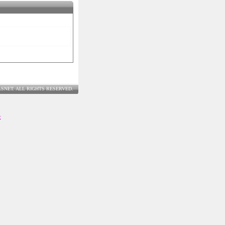
LSNET. ALL RIGHTS RESERVED.
士