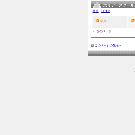
ホリデースクール
全員
›
日付順
全員
← 前のページ
このページの先頭へ