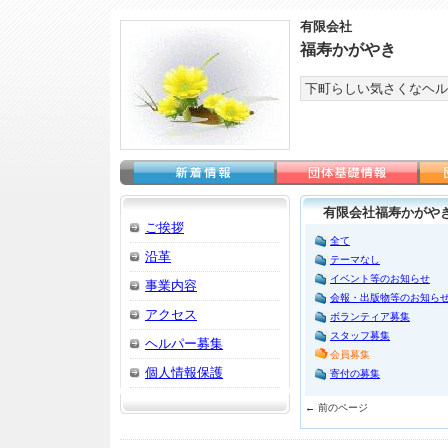
有限会社
福寿かがやき
下町らしい気さくなヘル
有限会社福寿かがやき
ご挨拶
全て
沿革
テーマなし
イベント等のお知らせ
事業内容
会報・出版物等のお知ら
アクセス
ボランティア募集
スタッフ募集
ヘルパー募集
会員募集
個人情報保護
寄付の募集
← 前のページ