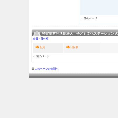
← 前のページ
特定非営利活動法人 子ども文化ステーション 
全員
›
日付順
全員
日付順
← 前のページ
このページの先頭へ