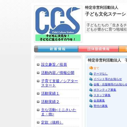
特定非営利活動法人
子ども文化ステーシ
子どもたちの「生きるチ
どもが豊かに育つ地域社
特定非営利活動法人 
設立趣旨／役員
全て
活動内容／情報公開
テーマなし
イベント等のお知らせ
子育て支援／シアター
会報・出版物等のお知ら
スタート
ボランティア募集
活動実績１
スタッフ募集
会員募集
活動実績２
寄付の募集
主な活動<ミニさいた
ま・他>
定款（抜粋）