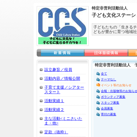
特定非営利活動法人
子ども文化ステーシ
子どもたちの「生きるチ
どもが豊かに育つ地域社
特定非営利活動法人 
設立趣旨／役員
全て
活動内容／情報公開
テーマなし
イベント等のお知らせ
子育て支援／シアター
会報・出版物等のお知ら
スタート
ボランティア募集
活動実績１
スタッフ募集
会員募集
活動実績２
寄付の募集
主な活動<ミニさいた
ま・他>
定款（抜粋）