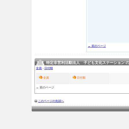
← 前のページ
特定非営利活動法人 子ども文化ステーション 
全員
›
日付順
全員
日付順
← 前のページ
このページの先頭へ