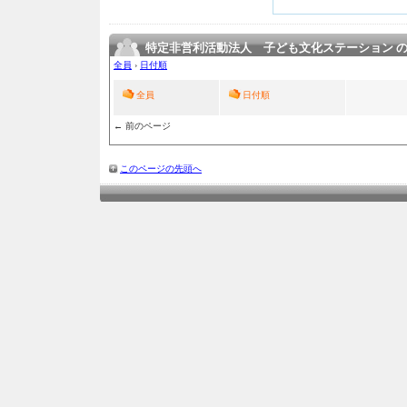
特定非営利活動法人 子ども文化ステーション 
全員
›
日付順
全員
日付順
← 前のページ
このページの先頭へ