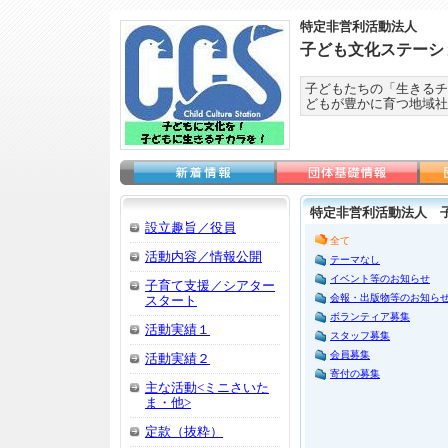
特定非営利活動法人
子ども文化ステーシ
子どもたちの「生きるチ
どもが豊かに育つ地域社
特定非営利活動法人 
設立趣旨／役員
全て
活動内容／情報公開
テーマなし
イベント等のお知らせ
子育て支援／シアター
会報・出版物等のお知ら
スタート
ボランティア募集
活動実績１
スタッフ募集
会員募集
活動実績２
寄付の募集
主な活動<ミニさいた
ま・他>
定款（抜粋）