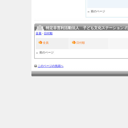
← 前のページ
特定非営利活動法人 子ども文化ステーション 
全員
›
日付順
全員
日付順
← 前のページ
このページの先頭へ