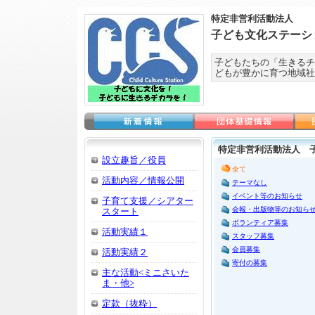
特定非営利活動法人
子ども文化ステーシ
子どもたちの「生きるチ
どもが豊かに育つ地域社
特定非営利活動法人 
設立趣旨／役員
全て
活動内容／情報公開
テーマなし
イベント等のお知らせ
子育て支援／シアター
会報・出版物等のお知ら
スタート
ボランティア募集
活動実績１
スタッフ募集
会員募集
活動実績２
寄付の募集
主な活動<ミニさいた
ま・他>
定款（抜粋）