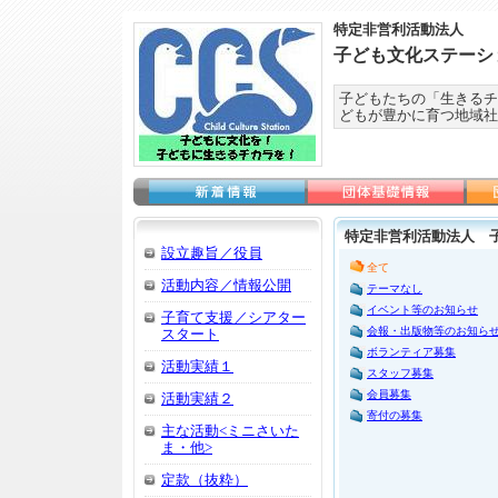
特定非営利活動法人
子ども文化ステーシ
子どもたちの「生きるチ
どもが豊かに育つ地域社
特定非営利活動法人 
設立趣旨／役員
全て
活動内容／情報公開
テーマなし
イベント等のお知らせ
子育て支援／シアター
会報・出版物等のお知ら
スタート
ボランティア募集
活動実績１
スタッフ募集
会員募集
活動実績２
寄付の募集
主な活動<ミニさいた
ま・他>
定款（抜粋）