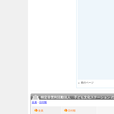
← 前のページ
特定非営利活動法人 子ども文化ステーション 
全員
›
日付順
全員
日付順