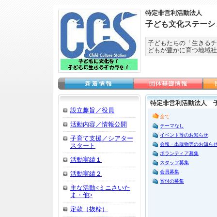
特定非営利活動法人
子ども文化ステーシ
子どもたちの「生きるチ
どもが豊かに育つ地域社
特定非営利活動法人 
設立趣旨／役員
全て
活動内容／情報公開
テーマなし
イベント等のお知らせ
子育て支援／シアター
会報・出版物等のお知ら
スタート
ボランティア募集
活動実績１
スタッフ募集
会員募集
活動実績２
寄付の募集
主な活動<ミニさいた
ま・他>
定款（抜粋）