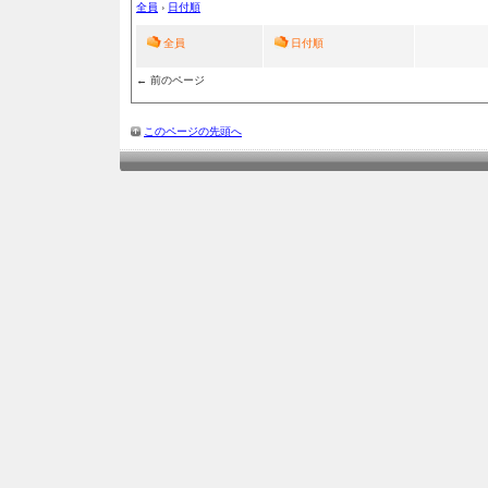
全員
›
日付順
全員
日付順
← 前のページ
このページの先頭へ