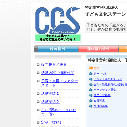
特定非営利活動法人
子ども文化ステーシ
子どもたちの「生きるチ
どもが豊かに育つ地域社
特定非営利活動法人 
設立趣旨／役員
全て
活動内容／情報公開
テーマなし
イベント等のお知らせ
子育て支援／シアター
会報・出版物等のお知ら
スタート
ボランティア募集
活動実績１
スタッフ募集
会員募集
活動実績２
寄付の募集
主な活動<ミニさいた
ま・他>
定款（抜粋）