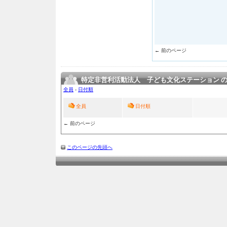
← 前のページ
特定非営利活動法人 子ども文化ステーション 
全員
›
日付順
全員
日付順
← 前のページ
このページの先頭へ