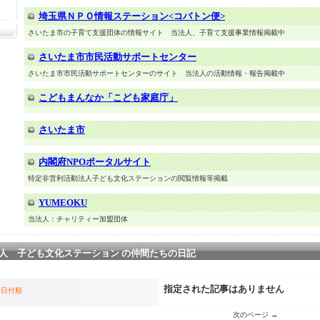
埼玉県ＮＰＯ情報ステーション<コバトン便>
さいたま市の子育て支援団体の情報サイト 当法人、子育て支援事業情報掲載中
さいたま市市民活動サポートセンター
さいたま市市民活動サポートセンターのサイト 当法人の活動情報・報告掲載中
こどもまんなか「こども家庭庁」
さいたま市
内閣府NPOポータルサイト
特定非営利活動法人子ども文化ステーションの閲覧情報等掲載
YUMEOKU
当法人：チャリティー加盟団体
人 子ども文化ステーション の仲間たちの日記
指定された記事はありません
日付順
次のページ →