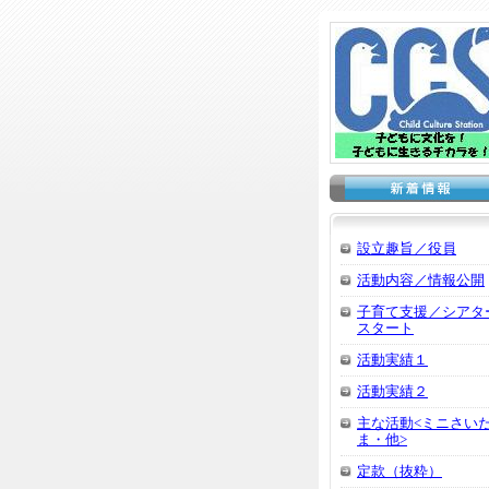
設立趣旨／役員
活動内容／情報公開
子育て支援／シアタ
スタート
活動実績１
活動実績２
主な活動<ミニさい
ま・他>
定款（抜粋）