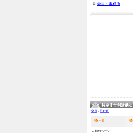
会員・事務所
特定非営利活動法
全員
›
日付順
全員
← 前のページ