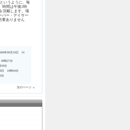
9日というように、毎
。時間は午後2時
円を頂戴します。場
ーバー・デイサー
必要ありません
006年09月19日 14
 09時27分
時20分
18日 10時04分
03分
次のページ →