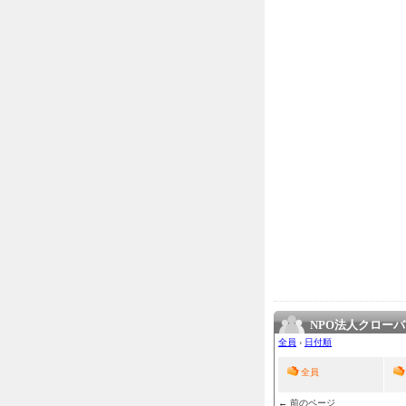
NPO法人クロー
全員
›
日付順
全員
← 前のページ