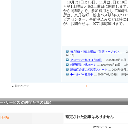
10月は1日と15日、11月は5日と1
月第1土曜日と第3土曜日に開催します
から同5時まで。参加費用として300
所は、京丹波町・桧山バス駅前のクロ
ビスセンター。事前申込みなどは特に
が、お問合せは、0771(88)5014まで。
毎月第1・第3土曜は「健康マージャン」
… 2
時31分
クローバー祭は11月18日
… 2006年09月15日
料理研修で腕みがく
… 2006年09月18日 10
認知症介護の相談室スタート
… 2006年09月
◆ヘルパー募集中
… 2006年08月24日 16時
← 前のページ
1
バー･サービス の仲間たちの日記
指定された記事はありません
日付順
次のページ →