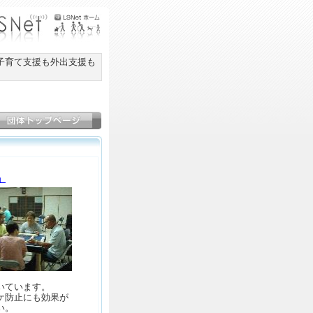
子育て支援も外出支援も
」
いています。
ケ防止にも効果が
い。