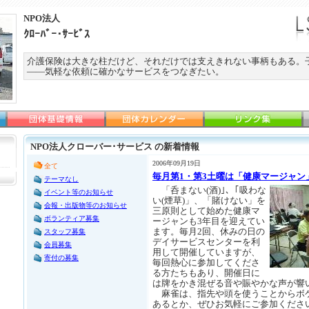
NPO法人
ｸﾛｰﾊﾞｰ･ｻｰﾋﾞｽ
介護保険は大きな柱だけど、それだけでは支えきれない事柄もある。
――気軽な依頼に確かなサービスをつなぎたい。
NPO法人クローバー･サービス の新着情報
2006年09月19日
全て
毎月第1・第3土曜は「健康マージャン
テーマなし
「呑まない(酒)｣、｢吸わな
イベント等のお知らせ
い(煙草)」、「賭けない」を
会報・出版物等のお知らせ
三原則として始めた健康マ
ボランティア募集
ージャンも3年目を迎えてい
ます。毎月2回、休みの日の
スタッフ募集
デイサービスセンターを利
会員募集
用して開催していますが、
寄付の募集
毎回熱心に参加してくださ
る方たちもあり、開催日に
は牌をかき混ぜる音や賑やかな声が響
麻雀は、指先や頭を使うことからボ
あるとか、ぜひお気軽にご参加くださ