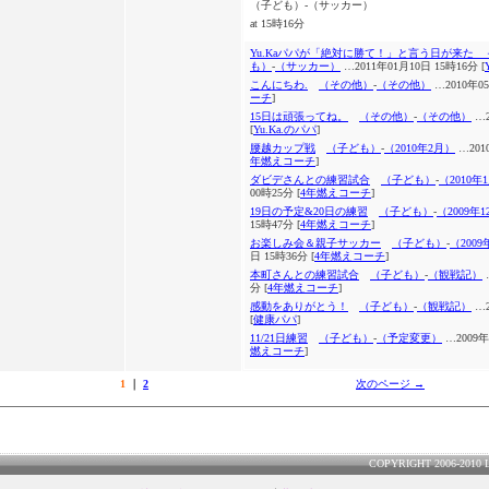
（子ども）-（サッカー）
at 15時16分
Yu.Kaパパが「絶対に勝て！」と言う日が来た
も）
-
（サッカー）
…2011年01月10日 15時16分 [
こんにちわ.
（その他）
-
（その他）
…2010年05
ーチ
]
15日は頑張ってね。
（その他）
-
（その他）
…2
[
Yu.Ka.のパパ
]
腰越カップ戦
（子ども）
-
（2010年2月）
…201
年燃えコーチ
]
ダビデさんとの練習試合
（子ども）
-
（2010年
00時25分 [
4年燃えコーチ
]
19日の予定&20日の練習
（子ども）
-
（2009年
15時47分 [
4年燃えコーチ
]
お楽しみ会＆親子サッカー
（子ども）
-
（2009
日 15時36分 [
4年燃えコーチ
]
本町さんとの練習試合
（子ども）
-
（観戦記）
分 [
4年燃えコーチ
]
感動をありがとう！
（子ども）
-
（観戦記）
…2
[
健康パパ
]
11/21日練習
（子ども）
-
（予定変更）
…2009年
燃えコーチ
]
1
｜
2
次のページ →
COPYRIGHT 2006-2010 