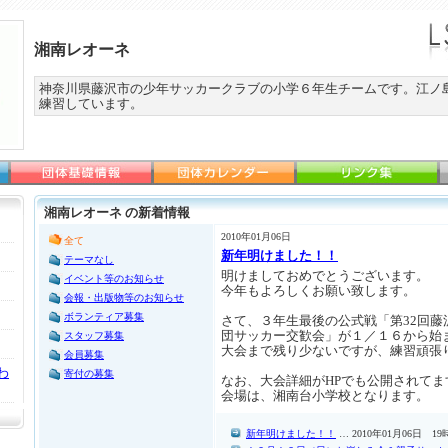
湘南レオーネ
神奈川県藤沢市の少年サッカークラブの小学６年生チームです。江ノ
練習しています。
湘南レオーネ の新着情報
2010年01月06日
全て
新年明けました！！
テーマなし
明けましておめでとうございます。
イベント等のお知らせ
今年もよろしくお願い致します。
会報・出版物等のお知らせ
ボランティア募集
さて、３年生最後の公式戦「第32回藤
団サッカー交歓会」が１／１６から始
スタッフ募集
大会まで残り少ないですが、練習頑張
会員募集
わ
寄付の募集
なお、大会詳細がHPでも公開されてま
会場は、湘南台小学校となります。
新年明けました！！
… 2010年01月06日 19