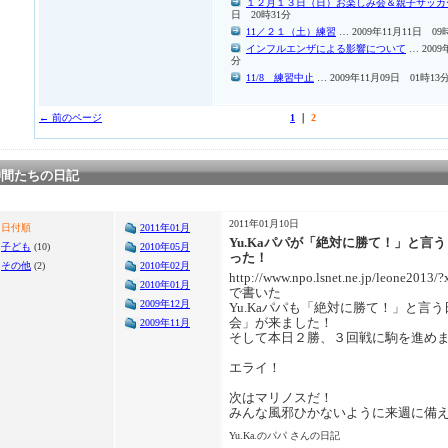
１２月１３日（日）お楽しみ会＆親子サッカ
日 20時31分
11／２１（土）練習
… 2009年11月11日 09
インフルエンザによる影響について
… 2009
分
11/8 練習中止
… 2009年11月09日 01時13
← 前のページ
1
｜
2
仲間たちの日記
2011年01月10日
日付順
2011年01月
Yu.Kaパパが「絶対に勝て！」と言
子ども
(10)
2010年05月
った！
その他
(2)
2010年02月
http://www.npo.lsnet.ne.jp/leone2013
2010年01月
で書いた
2009年12月
Yu.Kaパパも「絶対に勝て！」と言
会」が来ました！
2009年11月
そして本日２勝、３回戦に駒を進め
エライ！
次はマリノスだ！
みんな風邪ひかないように来週に備
Yu.Ka.のパパ さんの日記