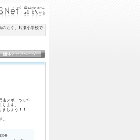
島の近く、片瀬小学校で
沢市スポーツ少年
まります。
りましょう！！
す。
時30分