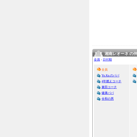
湘南レオーネ の
全員
›
日付順
全員
Yu.Ka.のパパ
4年燃えコーチ
兼田コーチ
健康パパ
令和の男