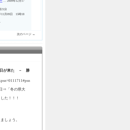
ー
… 2009年12月17
時21分
年11月09日 15時18
分
次のページ →
う日が来た － 勝
/?xpsn=0111711#psn
う日⇒「冬の県大
ました！！！
えましょう。