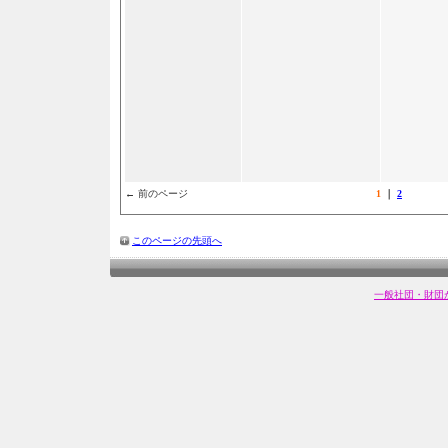
← 前のページ
1
｜
2
このページの先頭へ
一般社団・財団