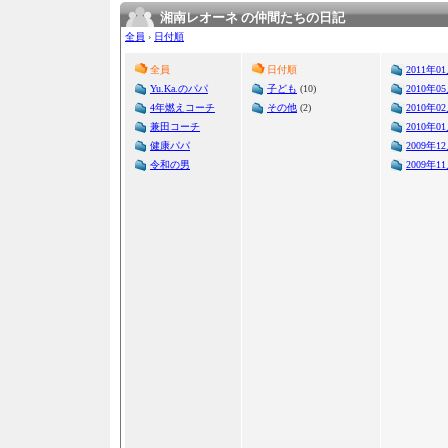
湘南レオーネ の仲間たちの日記
全員
›
日付順
全員
日付順
2011年0
Yu.Ka.のパパ
子ども
(10)
2010年0
4年燃えコーチ
その他
(2)
2010年0
兼田コーチ
2010年0
健康パパ
2009年1
令和の男
2009年1