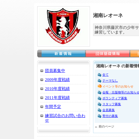
湘南レオーネ
神奈川県藤沢市の少年サ
練習しています。
湘南レオーネ の新着情
団員募集中
全て
2009年度戦績
テーマなし
イベント等のお知らせ
2010年度戦績
会報・出版物等のお知ら
2011年度戦績
ボランティア募集
スタッフ募集
年間予定
会員募集
練習試合のお問い合わ
寄付の募集
せ
← 前のページ