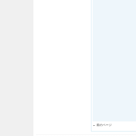
← 前のページ