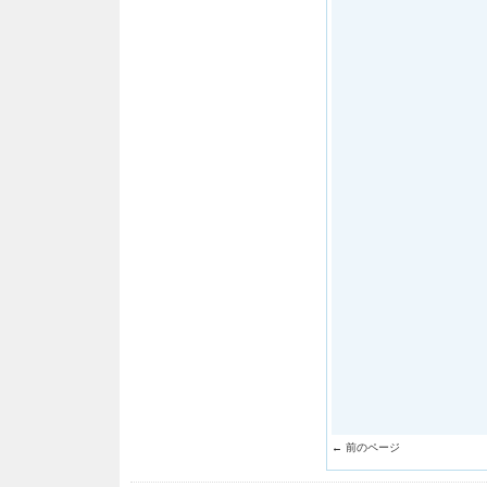
← 前のページ