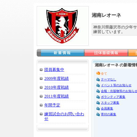
湘南レオーネ
神奈川県藤沢市の少年サ
練習しています。
湘南レオーネ の新着情
団員募集中
全て
2009年度戦績
テーマなし
イベント等のお知らせ
2010年度戦績
会報・出版物等のお知ら
2011年度戦績
ボランティア募集
スタッフ募集
年間予定
会員募集
練習試合のお問い合わ
寄付の募集
せ