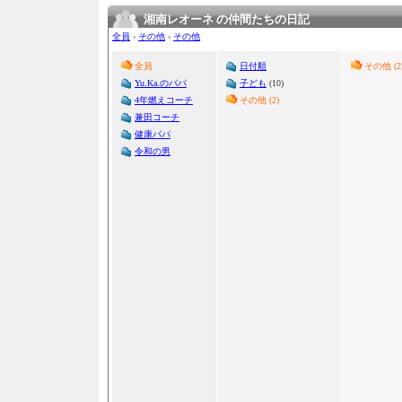
湘南レオーネ の仲間たちの日記
全員
›
その他
›
その他
全員
日付順
その他 (2
Yu.Ka.のパパ
子ども
(10)
4年燃えコーチ
その他 (2)
兼田コーチ
健康パパ
令和の男