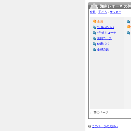
湘南レオーネ の
全員
›
子ども
›
サッカー
全員
Yu.Ka.のパパ
4年燃えコーチ
兼田コーチ
健康パパ
令和の男
← 前のページ
このページの先頭へ