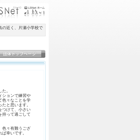
島の近く、片瀬小学校で
。
した。
ィションで練習や
て色々なことを学
ったと思います。
をつけて、小さい
を持って過ごして
、色々有難うござ
れば幸いです。