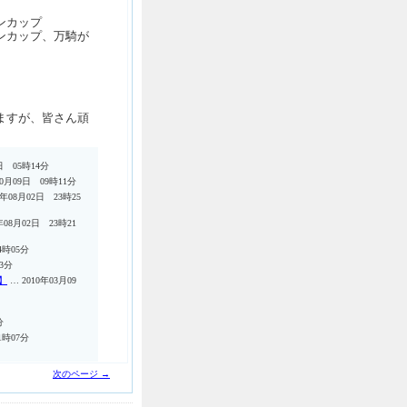
ンカップ
ンカップ、万騎が
ますが、皆さん頑
日 05時14分
10月09日 09時11分
0年08月02日 23時25
年08月02日 23時21
4時05分
43分
】
… 2010年03月09
分
1時07分
次のページ →