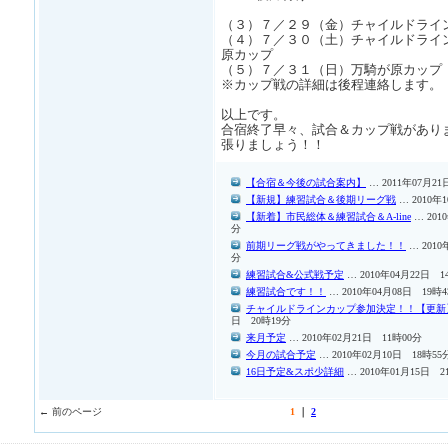
（３）７／２９（金）チャイルドライ
（４）７／３０（土）チャイルドライ
原カップ
（５）７／３１（日）万騎が原カップ
※カップ戦の詳細は後程連絡します。
以上です。
合宿終了早々、試合＆カップ戦があり
張りましょう！！
【合宿＆今後の試合案内】
… 2011年07月21
【新規】練習試合＆後期リーグ戦
… 2010年
【新着】市民総体＆練習試合＆A-line
… 201
分
前期リーグ戦がやってきました！！
… 2010
分
練習試合&公式戦予定
… 2010年04月22日 1
練習試合です！！
… 2010年04月08日 19時
チャイルドラインカップ参加決定！！【更新
日 20時19分
来月予定
… 2010年02月21日 11時00分
今月の試合予定
… 2010年02月10日 18時55
16日予定&スポ少詳細
… 2010年01月15日 2
← 前のページ
1
｜
2