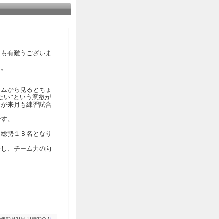
々も有難うございま
た。
ームから見るとちょ
たい”という意欲が
すが来月も練習試合
です。
。総勢１８名となり
磨し、チーム力の向
0年02月21日 11時32分 [
4