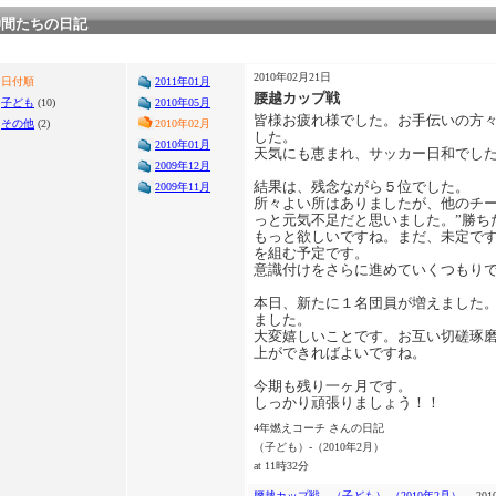
仲間たちの日記
2010年02月21日
日付順
2011年01月
腰越カップ戦
子ども
(10)
2010年05月
皆様お疲れ様でした。お手伝いの方
その他
(2)
2010年02月
した。
2010年01月
天気にも恵まれ、サッカー日和でし
2009年12月
結果は、残念ながら５位でした。
2009年11月
所々よい所はありましたが、他のチ
っと元気不足だと思いました。”勝ち
もっと欲しいですね。まだ、未定で
を組む予定です。
意識付けをさらに進めていくつもり
本日、新たに１名団員が増えました
ました。
大変嬉しいことです。お互い切磋琢
上ができればよいですね。
今期も残り一ヶ月です。
しっかり頑張りましょう！！
4年燃えコーチ さんの日記
（子ども）-（2010年2月）
at 11時32分
腰越カップ戦
（子ども）
-
（2010年2月）
…201