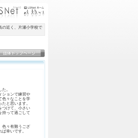
島の近く、片瀬小学校で
。
した。
ィションで練習や
て色々なことを学
ったと思います。
をつけて、小さい
を持って過ごして
、色々有難うござ
れば幸いです。