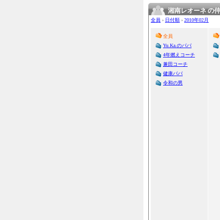
湘南レオーネ の
全員
›
日付順
›
2010年02月
全員
Yu.Ka.のパパ
4年燃えコーチ
兼田コーチ
健康パパ
令和の男