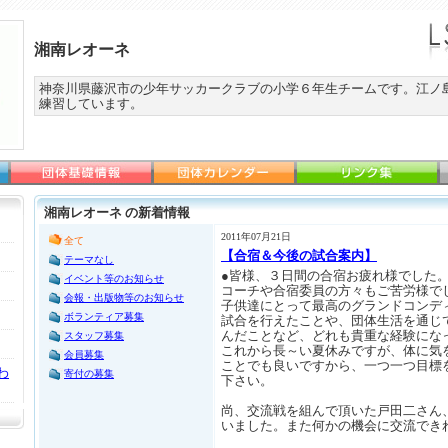
湘南レオーネ
神奈川県藤沢市の少年サッカークラブの小学６年生チームです。江ノ
練習しています。
湘南レオーネ の新着情報
2011年07月21日
全て
【合宿＆今後の試合案内】
テーマなし
●皆様、３日間の合宿お疲れ様でした
イベント等のお知らせ
コーチや合宿委員の方々もご苦労様で
会報・出版物等のお知らせ
子供達にとって最高のグランドコンデ
ボランティア募集
試合を行えたことや、団体生活を通じ
んだことなど、どれも貴重な経験にな
スタッフ募集
これから長～い夏休みですが、体に気
会員募集
ことでも良いですから、一つ一つ目標
わ
寄付の募集
下さい。
尚、交流戦を組んで頂いた戸田二さん
いました。また何かの機会に交流でき