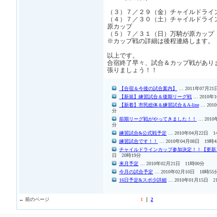
（３）７／２９（金）チャイルドライ
（４）７／３０（土）チャイルドライ
原カップ
（５）７／３１（日）万騎が原カップ
※カップ戦の詳細は後程連絡します。
以上です。
合宿終了早々、試合＆カップ戦があり
張りましょう！！
【合宿＆今後の試合案内】
… 2011年07月21
【新規】練習試合＆後期リーグ戦
… 2010年
【新着】市民総体＆練習試合＆A-line
… 201
分
前期リーグ戦がやってきました！！
… 2010
分
練習試合&公式戦予定
… 2010年04月22日 1
練習試合です！！
… 2010年04月08日 19時
チャイルドラインカップ参加決定！！【更新
日 20時19分
来月予定
… 2010年02月21日 11時00分
今月の試合予定
… 2010年02月10日 18時55
16日予定&スポ少詳細
… 2010年01月15日 2
← 前のページ
1
｜
2