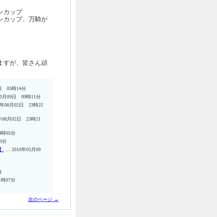
ンカップ
ンカップ、万騎が
ますが、皆さん頑
日 05時14分
10月09日 09時11分
0年08月02日 23時25
年08月02日 23時21
4時05分
43分
】
… 2010年03月09
分
1時07分
次のページ →