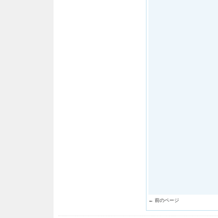
← 前のページ