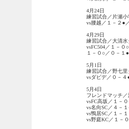
4月24日
練習試合／片瀬小
vs腰越／１－２●
4月29日
練習試合／大清水
vsFC504／１
１－０○／０－１●
5月1日
練習試合／野七里
vsダビデ／０－４
5月4日
フレンドマッチ／
vsFC高坂／１－０
vs名向SC／４－１
vs鴨居SC／１－
vs野庭KC／１－０