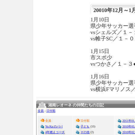
20010年12月～1
1月10日
県少年サッカー選
vsシェルズ／１
vs帷子SC／１－０
1月15日
市スポ少
vsつかさ／１－３
1月16日
県少年サッカー選
vs横浜Fマリノス
湘南レオーネ の仲間たちの日記
全員
›
日付順
全員
日付順
2011年0
Yu.Ka.のパパ
子ども
(10)
2010年0
4年燃えコーチ
その他
(2)
2010年0