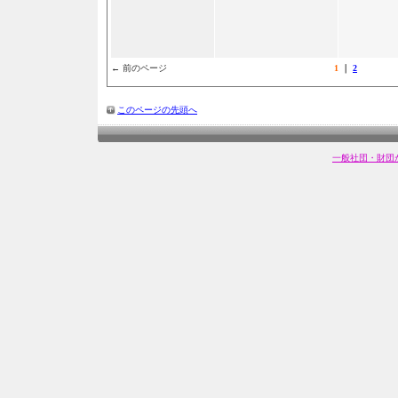
← 前のページ
1
｜
2
このページの先頭へ
一般社団・財団