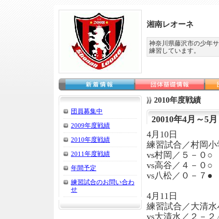
湘南レオーネ
神奈川県藤沢市の少年サ
練習しています。
2010年度戦績
団員募集中
20010年4月～5月
2009年度戦績
4月10日
2010年度戦績
練習試合／村岡小
2011年度戦績
vs村岡／５－０○
vs高谷／４－０○
年間予定
vs八松／０－７●
練習試合のお問い合わ
せ
4月11日
練習試合／大清水
vs大清水／２－２