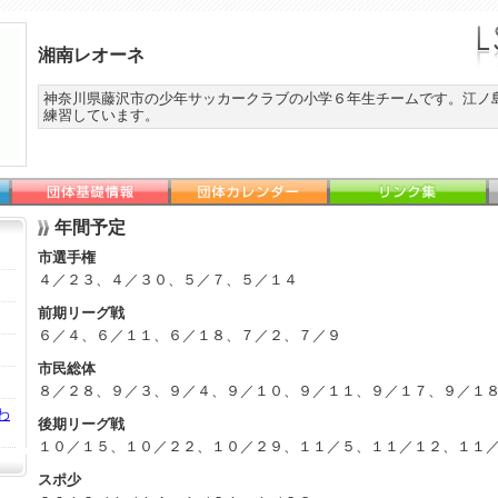
湘南レオーネ
神奈川県藤沢市の少年サッカークラブの小学６年生チームです。江ノ
練習しています。
年間予定
市選手権
４／２３、４／３０、５／７、５／１４
前期リーグ戦
６／４、６／１１、６／１８、７／２、７／９
市民総体
８／２８、９／３、９／４、９／１０、９／１１、９／１７、９／１
わ
後期リーグ戦
１０／１５、１０／２２、１０／２９、１１／５、１１／１２、１１
スポ少