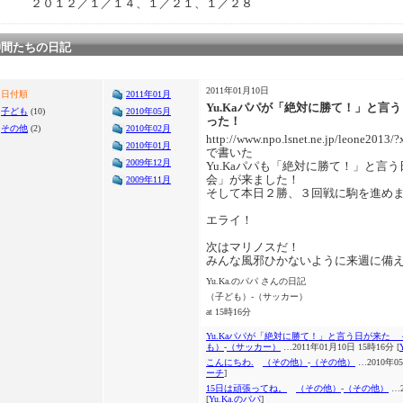
２０１２／１／１４、１／２１、１／２８
仲間たちの日記
2011年01月10日
日付順
2011年01月
Yu.Kaパパが「絶対に勝て！」と言
子ども
(10)
2010年05月
った！
その他
(2)
2010年02月
http://www.npo.lsnet.ne.jp/leone2013
2010年01月
で書いた
2009年12月
Yu.Kaパパも「絶対に勝て！」と言
会」が来ました！
2009年11月
そして本日２勝、３回戦に駒を進め
エライ！
次はマリノスだ！
みんな風邪ひかないように来週に備
Yu.Ka.のパパ さんの日記
（子ども）-（サッカー）
at 15時16分
Yu.Kaパパが「絶対に勝て！」と言う日が来た
も）
-
（サッカー）
…2011年01月10日 15時16分 [
こんにちわ.
（その他）
-
（その他）
…2010年05
ーチ
]
15日は頑張ってね。
（その他）
-
（その他）
…2
[
Yu.Ka.のパパ
]