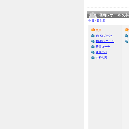
湘南レオーネ の
全員
›
日付順
全員
Yu.Ka.のパパ
4年燃えコーチ
兼田コーチ
健康パパ
令和の男