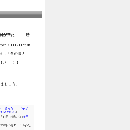
う日が来た － 勝
/?xpsn=0111711#psn
う日⇒「冬の県大
ました！！！
えましょう。
 － 勝った！
（子ど
Yu.Ka.のパパ
]
月11日 15時55分 [
兼田コ
010年05月11日 10時52分