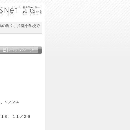
島の近く、片瀬小学校で
８、９／２４
／１９、１１／２６