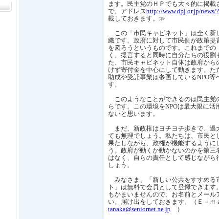
ます。民主党のＨＰでも大々的に掲載
で、アドレス
http://www.dpj.or.jp/new
載しておきます。≫
この「市民キャビネット」は全く新
織です。政府に対して市民側が政策提
を図ろうというものです。これまでの
く、提言すると同時に自分たちの役割
た、市民キャビネット自体は政府から
けず寄付金を中心にして動きます。た
助成や受託事業は参画しているNPO等
す。
このようなことができるのは民主党
らです。この環境をNPOは最大限に活
ないと思います。
まだ、新政権はヨチヨチ歩きで、過
ても無理でしょう。私たちは、市民と
果たしながら、政権が機能するように
う。政府が動くか動かないのかを第三
はなく、自らの責任として感じながら
しょう。
みなさま、「新しい公共をすすめる
ト」は無料で会員として登録できます
もかまいませんので、お名前とメール
い。届け出をしておきます。（Ｅ－
tanaka@seniornet.ne.jp
）