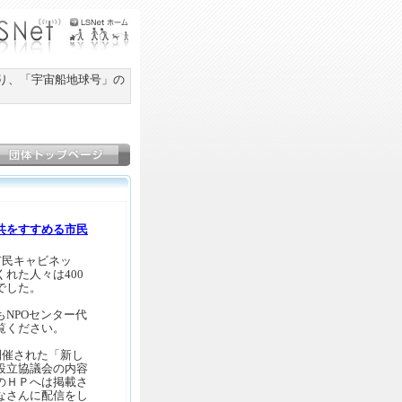
かり、「宇宙船地球号」の
共をすすめる市民
市民キャビネッ
れた人々は400
でした。
NPOセンター代
覧ください。
開催された「新し
設立協議会の内容
のＨＰへは掲載さ
なさんに配信をし