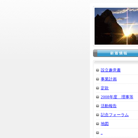
設立趣意書
事業計画
定款
2008年度 理事等
活動報告
記念フォーラム
地図
..