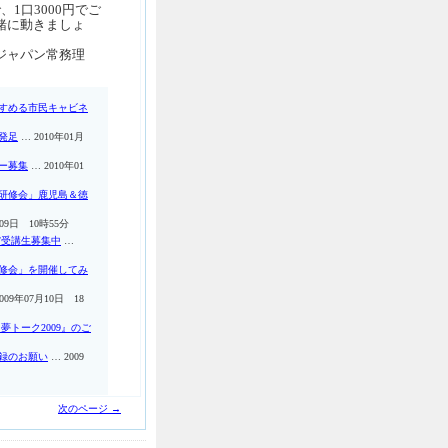
1口3000円でご
緒に動きましょ
ジャパン常務理
すめる市民キャビネ
発足
… 2010年01月
ー募集
… 2010年01
研修会」鹿児島＆徳
月09日 10時55分
/受講生募集中
…
修会」を開催してみ
009年07月10日 18
トーク2009』のご
録のお願い
… 2009
次のページ →