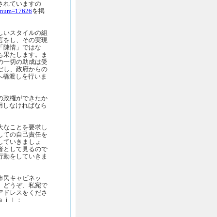
されていますの
s/?num=17626
を掲
しいスタイルの組
言をし、その実現
「陳情」ではな
も果たします。ま
の一切の助成は受
だし、政府からの
へ橋渡しを行いま
の政権ができたか
用しなければなら
大なことを要求し
しての自己責任を
していきましょ
者として見るので
行動をしていきま
市民キャビネッ
。どうぞ、私宛で
アドレスをくださ
ｍａｉｌ：