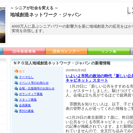
～ シニアが社会を変える ～
地域創造ネットワーク・ジャパン
4000万人に及ぶシニアパワーの影響力を基に地域創造力の拡充をは
実現を目指します。
ＮＰＯ法人地域創造ネットワーク・ジャパン の新着情報
2010年02月10日
全て
いよいよ市民の政治の時代「新しい公
テーマなし
キャビネット」スタート
イベント等のお知らせ
1月29日に「新しい公共をすすめる
会報・出版物等のお知らせ
ト」がスタートしました。駆けつけてく
ボランティア募集
人。会場は立ち見がでるほどで超満員
スタッフ募集
雰囲気を知りたい人は、以下、子ども
会員募集
表の管野さんが送ってくれた情報をご
寄付の募集
≪2月29日の東京新聞２７面に、昨日
い公共をつくる市民キャビネット」の
の記事が掲載されています。まだ新聞
れていませんので、全文打ち込みでみ