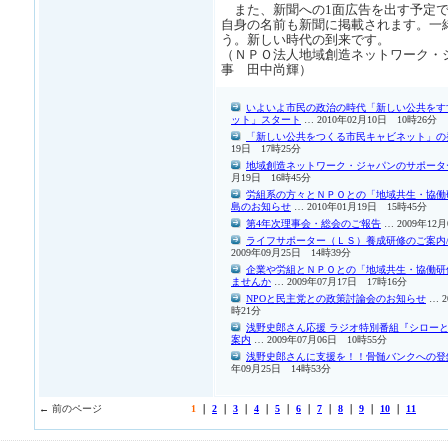
また、新聞への1面広告を出す予定で、
自身の名前も新聞に掲載されます。一
う。新しい時代の到来です。
（ＮＰＯ法人地域創造ネットワーク・
事 田中尚輝）
いよいよ市民の政治の時代「新しい公共をす
ット」スタート
… 2010年02月10日 10時26分
「新しい公共をつくる市民キャビネット」の
19日 17時25分
地域創造ネットワーク・ジャパンのサポータ
月19日 16時45分
労組系の方々とＮＰＯとの「地域共生・協働
島のお知らせ
… 2010年01月19日 15時45分
第4年次理事会・総会のご報告
… 2009年12
ライフサポーター（ＬＳ）養成研修のご案内
2009年09月25日 14時39分
企業や労組とＮＰＯとの「地域共生・協働研
ませんか
… 2009年07月17日 17時16分
NPOと民主党との政策討論会のお知らせ
… 2
時21分
浅野史郎さん応援 ラジオ特別番組『シローと夢
案内
… 2009年07月06日 10時55分
浅野史郎さんに支援を！！骨髄バンクへの登
年09月25日 14時53分
← 前のページ
1
｜
2
｜
3
｜
4
｜
5
｜
6
｜
7
｜
8
｜
9
｜
10
｜
11