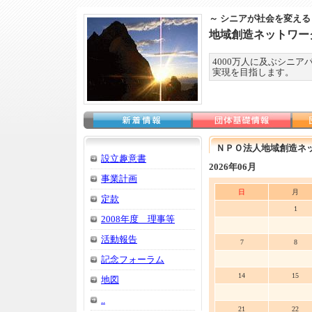
～ シニアが社会を変える
地域創造ネットワー
4000万人に及ぶシニ
実現を目指します。
ＮＰＯ法人地域創造ネ
設立趣意書
2026年06月
事業計画
日
月
定款
1
2008年度 理事等
活動報告
7
8
記念フォーラム
14
15
地図
..
21
22