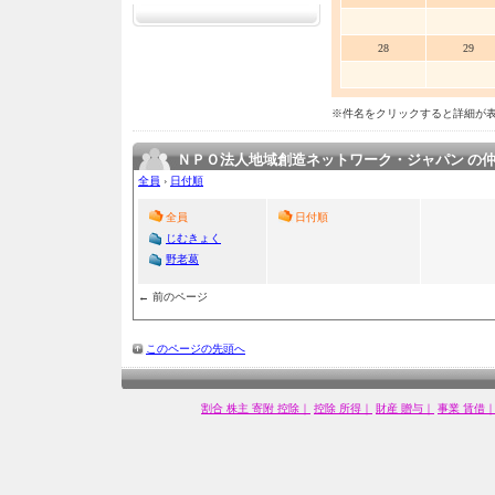
28
29
※件名をクリックすると詳細が
ＮＰＯ法人地域創造ネットワーク・ジャパン の
全員
›
日付順
全員
日付順
じむきょく
野老葛
← 前のページ
このページの先頭へ
割合 株主
寄附 控除｜
控除 所得｜
財産 贈与｜
事業 賃借