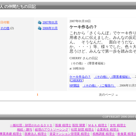
人 の仲間たちの日記
2007年01月18日
日付順
2007年01月
ケーキ作るの？
その他
(2)
2006年11月
これから「さくらんぼ」でケーキ作
用者さんに伝えました。みんなの反応
ん。 そうなんだ。 面白そうだな
か。・・・）等、様々でした。色々
思うけど、みんなで第一歩を踏み出
CHERRY さんの日記
（その他）-（障害者福祉）
at 16時36分
ケーキ作るの？
（その他）
-
（障害者福祉）
…2
[
CHERRY
]
HP開設
（その他）
-
（ご報告!!）
…2006年11月3
1
次のページ →
COPYRIGHT 2006-2010 
|
|
|
一般社団・財団がわかるＤＶＤ
医療 税理士
医院 開業
Ｍ＆Ａ 税理士
女性 税理士
|
|
|
相続・贈与
経理のアウトソーシング
社団 財団 税理士
企業再生 税理士
|
|
|
|
事業承継 税理士
医療法人 税理士
賃貸マンション管理業 税理士
税務調査 税理士
飲食業 税理