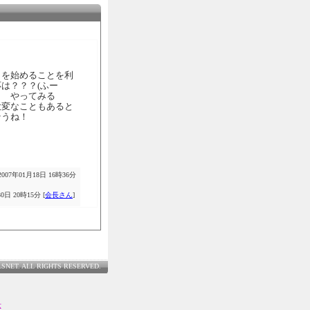
りを始めることを利
は？？？(ふー
。 やってみる
大変なこともあると
そうね！
007年01月18日 16時36分
0日 20時15分 [
会長さん
]
LSNET. ALL RIGHTS RESERVED.
士