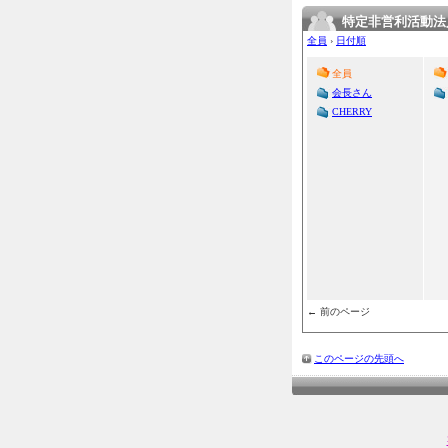
特定非営利活動法
全員
›
日付順
全員
会長さん
CHERRY
← 前のページ
このページの先頭へ